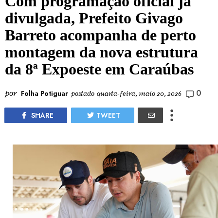
Com programação oficial já
divulgada, Prefeito Givago
Barreto acompanha de perto
montagem da nova estrutura
da 8ª Expoeste em Caraúbas
0
por
Folha Potiguar
postado
quarta-feira, maio 20, 2026
SHARE
TWEET