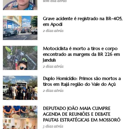
um dia atrás
Grave acidente é registrado na BR-405,
em Apodi
2 dias atrás
Motociclista é morto a tiros e corpo
encontrado as margens da BR 226 em
Janduís
2 dias atrás
Duplo Homicídio: Primos são mortos a
tiros em Itajá região do Vale do Açú
2 dias atrás
DEPUTADO JOÃO MAIA CUMPRE
AGENDA DE REUNIÕES E DEBATE
PAUTAS ESTRATÉGICAS EM MOSSORÓ
3 dias atrás