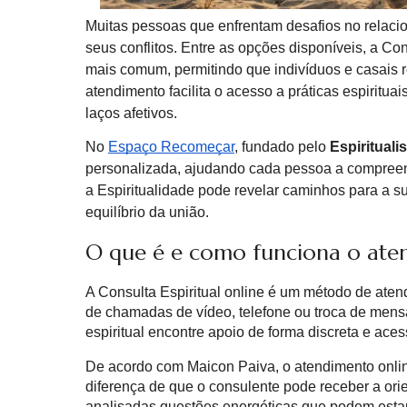
Muitas pessoas que enfrentam desafios no relaci
seus conflitos. Entre as opções disponíveis, a Co
mais comum, permitindo que indivíduos e casais r
atendimento facilita o acesso a práticas espiritu
laços afetivos.
No
Espaço Recomeçar
, fundado pelo
Espirituali
personalizada, ajudando cada pessoa a compreen
a Espiritualidade pode revelar caminhos para a s
equilíbrio da união.
O que é e como funciona o ate
A Consulta Espiritual online é um método de atend
de chamadas de vídeo, telefone ou troca de mens
espiritual encontre apoio de forma discreta e ace
De acordo com Maicon Paiva, o atendimento onli
diferença de que o consulente pode receber a ori
analisadas questões energéticas que podem esta