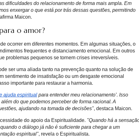
das dificuldades do relacionamento de forma mais ampla. Em
mos enxergar o que está por trás dessas questões, permitindo
 afirma Maicon.
 para o amor?
pode ocorrer em diferentes momentos. Em algumas situações, o
endimentos frequentes e distanciamento emocional. Em outros
 que problemas pequenos se tornem crises irreversíveis.
ode ser uma aliada tanto na prevenção quanto na solução de
 um sentimento de insatisfação ou um desgaste emocional
asso importante para restaurar a harmonia.
e ajuda espiritual
para entender meu relacionamento’. Isso
 além do que podemos perceber de forma racional. A
questões, ajudando na tomada de decisões"
, destaca Maicon.
cessidade do apoio da Espiritualidade.
"Quando há a sensaçã
 quando o diálogo já não é suficiente para chegar a um
tação espiritual"
, revela o Espiritualista.