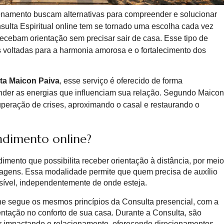
onamento buscam alternativas para compreender e solucionar
nsulta Espiritual online tem se tornado uma escolha cada vez
ecebam orientação sem precisar sair de casa. Esse tipo de
ais voltadas para a harmonia amorosa e o fortalecimento dos
sta Maicon Paiva
, esse serviço é oferecido de forma
der as energias que influenciam sua relação. Segundo Maicon
uperação de crises, aproximando o casal e restaurando o
ndimento online?
imento que possibilita receber orientação à distância, por meio
agens. Essa modalidade permite que quem precisa de auxílio
ssível, independentemente de onde esteja.
ne segue os mesmos princípios da Consulta presencial, com a
entação no conforto de sua casa. Durante a Consulta, são
r impactando o relacionamento, oferecendo direcionamentos