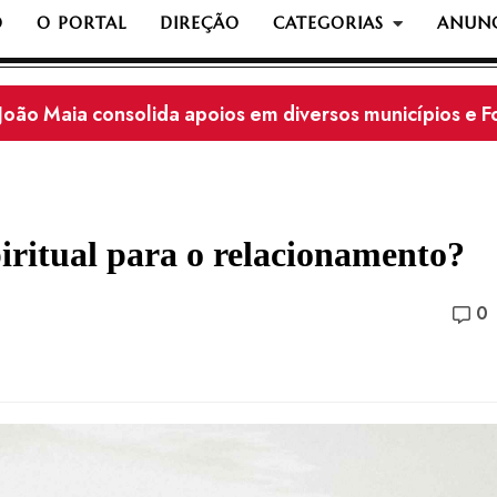
O
O PORTAL
DIREÇÃO
CATEGORIAS
ANUNC
Adolescente de 16 anos morre após grave acidente em
iritual para o relacionamento?
0