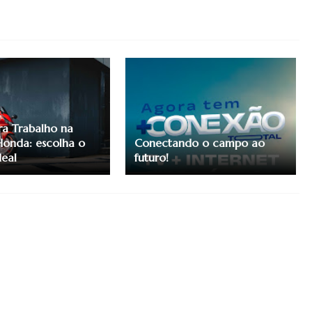
a Trabalho na
Honda: escolha o
Conectando o campo ao
eal
futuro!