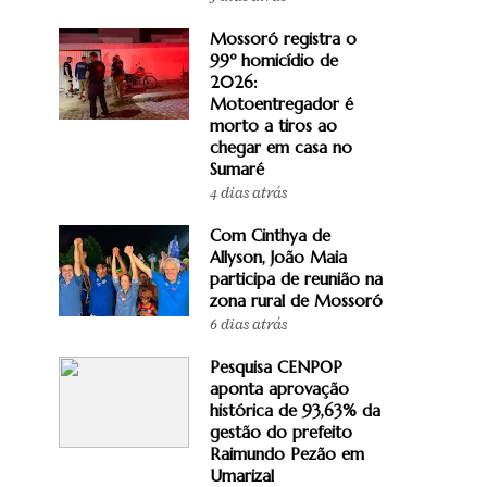
Mossoró registra o
99º homicídio de
2026:
Motoentregador é
morto a tiros ao
chegar em casa no
Sumaré
4 dias atrás
Com Cinthya de
Allyson, João Maia
participa de reunião na
zona rural de Mossoró
6 dias atrás
Pesquisa CENPOP
aponta aprovação
histórica de 93,63% da
gestão do prefeito
Raimundo Pezão em
Umarizal