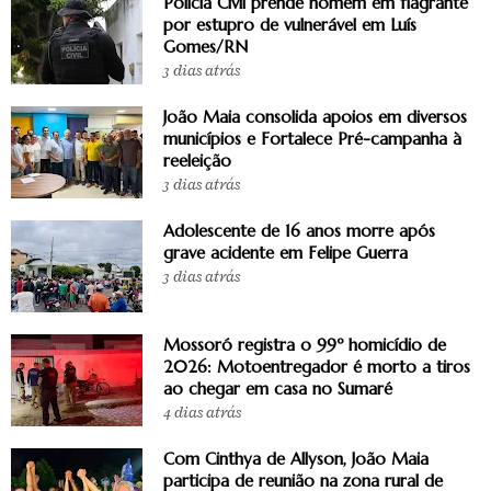
Polícia Civil prende homem em flagrante
por estupro de vulnerável em Luís
Gomes/RN
3 dias atrás
João Maia consolida apoios em diversos
municípios e Fortalece Pré-campanha à
reeleição
3 dias atrás
Adolescente de 16 anos morre após
grave acidente em Felipe Guerra
3 dias atrás
Mossoró registra o 99º homicídio de
2026: Motoentregador é morto a tiros
ao chegar em casa no Sumaré
4 dias atrás
Com Cinthya de Allyson, João Maia
participa de reunião na zona rural de