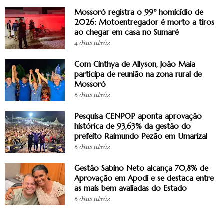
Mossoró registra o 99º homicídio de
2026: Motoentregador é morto a tiros
ao chegar em casa no Sumaré
4 dias atrás
Com Cinthya de Allyson, João Maia
participa de reunião na zona rural de
Mossoró
6 dias atrás
Pesquisa CENPOP aponta aprovação
histórica de 93,63% da gestão do
prefeito Raimundo Pezão em Umarizal
6 dias atrás
Gestão Sabino Neto alcança 70,8% de
Aprovação em Apodi e se destaca entre
as mais bem avaliadas do Estado
6 dias atrás