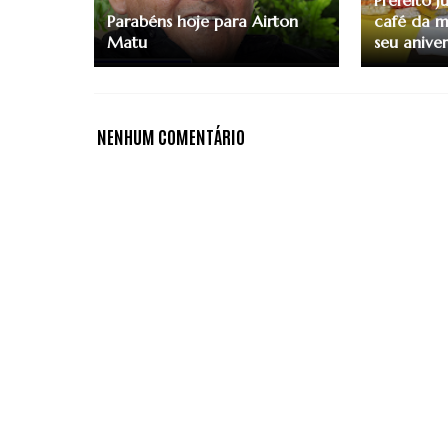
Prefeito 
Parabéns hoje para Airton
café da m
Matu
seu aniver
NENHUM COMENTÁRIO