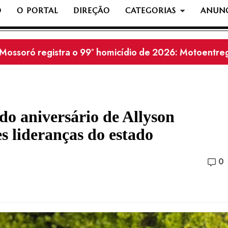
O
O PORTAL
DIREÇÃO
CATEGORIAS
ANUNC
Homem é perseguido e morto a tiros na zona rural de
Polícia Civil prende homem suspeito por tentativa de 
João Maia consolida apoios em diversos municípios e 
 do aniversário de Allyson
s lideranças do estado
0