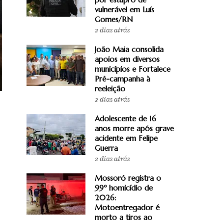
vulnerável em Luís
Gomes/RN
2 dias atrás
João Maia consolida
apoios em diversos
municípios e Fortalece
Pré-campanha à
reeleição
2 dias atrás
Adolescente de 16
anos morre após grave
acidente em Felipe
Guerra
2 dias atrás
Mossoró registra o
99º homicídio de
2026:
Motoentregador é
morto a tiros ao