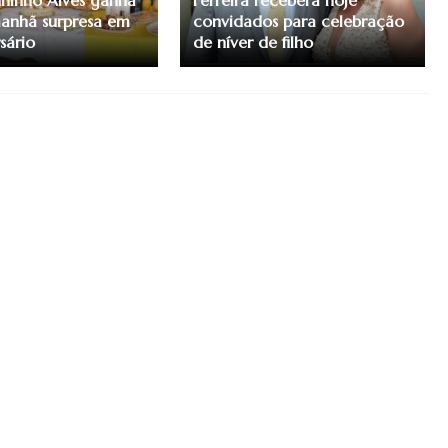
Juninho Alves ganha
Ferreira receberá hoje
anhã surpresa em
convidados para celebração
sário
de níver de filho