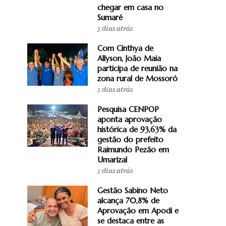
chegar em casa no
Sumaré
3 dias atrás
Com Cinthya de
Allyson, João Maia
participa de reunião na
zona rural de Mossoró
5 dias atrás
Pesquisa CENPOP
aponta aprovação
histórica de 93,63% da
gestão do prefeito
Raimundo Pezão em
Umarizal
5 dias atrás
Gestão Sabino Neto
alcança 70,8% de
Aprovação em Apodi e
se destaca entre as