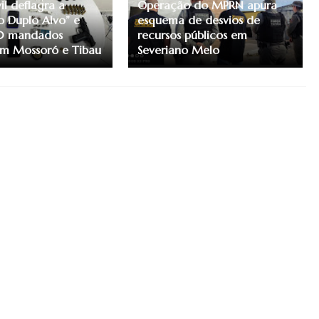
vil deflagra a
Operação do MPRN apura
 Duplo Alvo” e
esquema de desvios de
0 mandados
recursos públicos em
 em Mossoró e Tibau
Severiano Melo