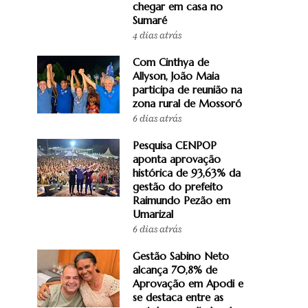
chegar em casa no
Sumaré
4 dias atrás
Com Cinthya de
Allyson, João Maia
participa de reunião na
zona rural de Mossoró
6 dias atrás
Pesquisa CENPOP
aponta aprovação
histórica de 93,63% da
gestão do prefeito
Raimundo Pezão em
Umarizal
6 dias atrás
Gestão Sabino Neto
alcança 70,8% de
Aprovação em Apodi e
se destaca entre as