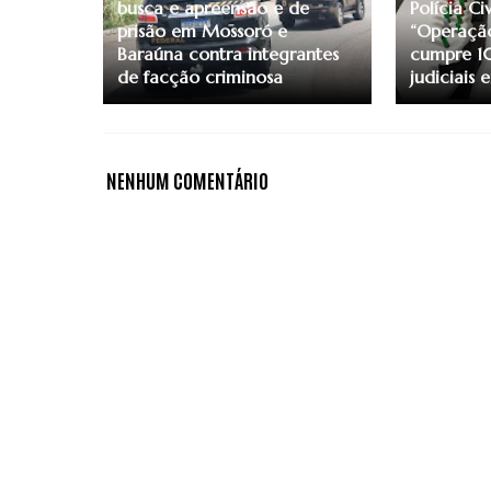
busca e apreensão e de
Polícia Ci
prisão em Mossoró e
“Operação
Baraúna contra integrantes
cumpre 1
de facção criminosa
judiciais
NENHUM COMENTÁRIO