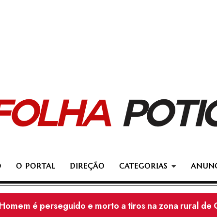
O
O PORTAL
DIREÇÃO
CATEGORIAS
ANUNC
Mossoró registra o 99º homicídio de 2026: Motoentre