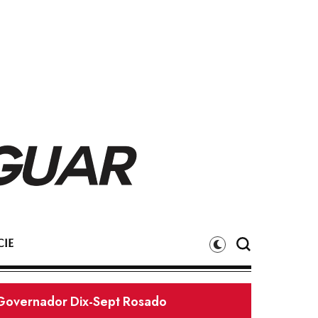
IE
gador é morto a tiros ao chegar em casa no Sumaré