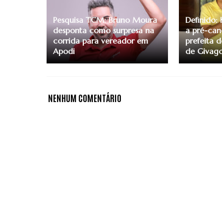
Pesquisa TCM: Bruno Moura
Definido: 
desponta como surpresa na
a pré-can
corrida para vereador em
prefeita 
Apodi
de Givago
NENHUM COMENTÁRIO