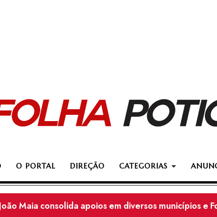
O
O PORTAL
DIREÇÃO
CATEGORIAS
ANUNC
João Maia consolida apoios em diversos municípios e 