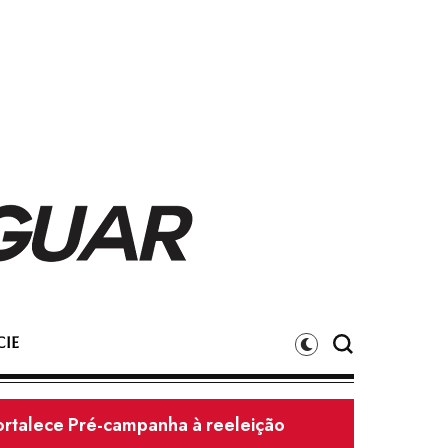
IE
Fortalece Pré-campanha à reeleição