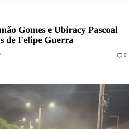
omão Gomes e Ubiracy Pascoal
as de Felipe Guerra
4
0