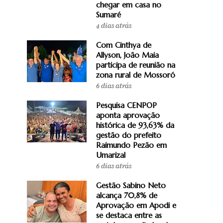
chegar em casa no
Sumaré
4 dias atrás
Com Cinthya de
Allyson, João Maia
participa de reunião na
zona rural de Mossoró
6 dias atrás
Pesquisa CENPOP
aponta aprovação
histórica de 93,63% da
gestão do prefeito
Raimundo Pezão em
Umarizal
6 dias atrás
Gestão Sabino Neto
alcança 70,8% de
Aprovação em Apodi e
se destaca entre as