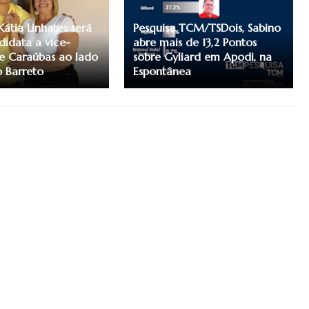
Kátia Linhares será
Pesquisa TCM/TSDois, Sabino
didata a vice-
abre mais de 13,2 Pontos
de Caraúbas ao lado
sobre Gyliard em Apodi, na
 Barreto
Espontânea