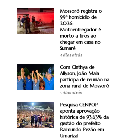
Mossoró registra o
99º homicídio de
2026:
Motoentregador é
morto a tiros ao
chegar em casa no
Sumaré
4 dias atrás
Com Cinthya de
Allyson, João Maia
participa de reunião na
zona rural de Mossoró
5 dias atrás
Pesquisa CENPOP
aponta aprovação
histórica de 93,63% da
gestão do prefeito
Raimundo Pezão em
Umarizal