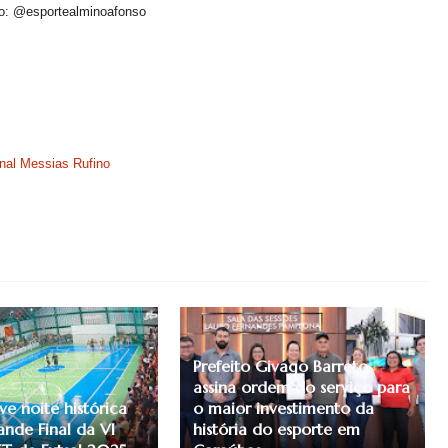
so: @esportealminoafonso
nal Messias Rufino
Prefeito Givago Barreto,
assina ordem do serviço para
ve noite histórica
o maior investimento da
nde Final da VI
história do esporte em