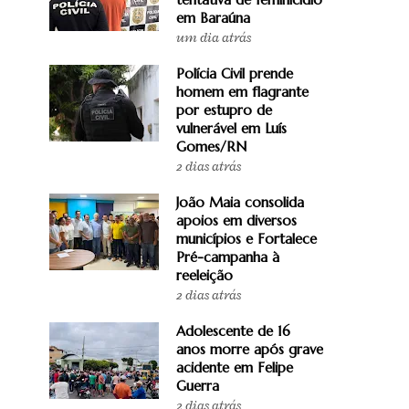
em Baraúna
um dia atrás
Polícia Civil prende
homem em flagrante
por estupro de
vulnerável em Luís
Gomes/RN
2 dias atrás
João Maia consolida
apoios em diversos
municípios e Fortalece
Pré-campanha à
reeleição
2 dias atrás
Adolescente de 16
anos morre após grave
acidente em Felipe
Guerra
2 dias atrás