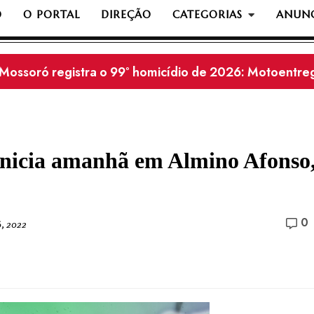
O
O PORTAL
DIREÇÃO
CATEGORIAS
ANUNC
Homem é perseguido e morto a tiros na zona rural de
inicia amanhã em Almino Afonso
0
, 2022