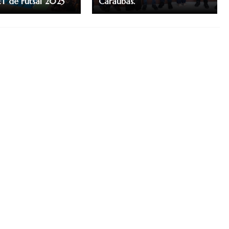
T de Futsal 2025
Caraúbas.