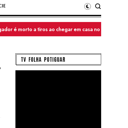
IE
 Governador Dix-Sept Rosado
TV FOLHA POTIGUAR
,