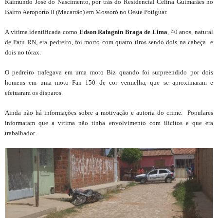
Raimundo José do Nascimento, por trás do Residencial Celina Guimarães no
Bairro Aeroporto II (Macarrão) em Mossoró no Oeste Potiguar.
A vitima identificada como
Edson
Rafagnin
Braga
de
Lima
, 40 anos, natural
de Patu RN, era pedreiro, foi morto com quatro tiros sendo dois na cabeça e
dois no tórax.
O pedreiro trafegava em uma moto Biz quando foi surpreendido por dois
homens em uma moto Fan 150 de cor vermelha, que se aproximaram e
efetuaram os disparos.
Ainda não há informações sobre a motivação e autoria do crime. Populares
informaram que a vítima não tinha envolvimento com ilícitos e que era
trabalhador.