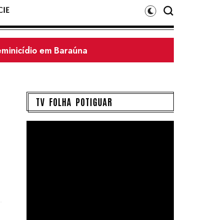
IE
feminicídio em Baraúna
TV FOLHA POTIGUAR