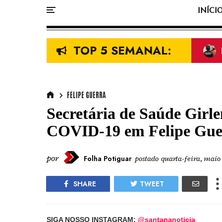
INÍCI
TOP 5 SEMANAL:
FELIPE GUERRA
Secretária de Saúde Girle
COVID-19 em Felipe Gu
por
Folha Potiguar
postado
quarta-feira, maio
SHARE
TWEET
SIGA NOSSO INSTAGRAM:
@santananoticia