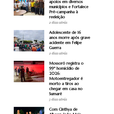
apoios em diversos
municípios e Fortalece
Pré-campanha à
reeleição
2 dias atrás
Adolescente de 16
anos morre após grave
acidente em Felipe
Guerra
2 dias atrás
Mossoró registra o
99º homicídio de
2026:
Motoentregador é
morto a tiros ao
chegar em casa no
Sumaré
3 dias atrás
Com Cinthya de