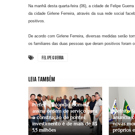
Na manhã desta quarta-feira (06), a cidade de Felipe Guerra
da cidade Girlene Ferreira, através da sua rede social fa
positivos.
De acordo com Girlene Ferreira, diversas medidas serão tom
os familiares das duas pessoas que deram positivos foram o
FELIPE GUERRA
Prefeito Salomão Gomes
assina ordem de serviço para
Prefeito
a construção de pontes;
anuncia c
investimento é de mais de R$
novas mor
5,5 milhões
próprios 