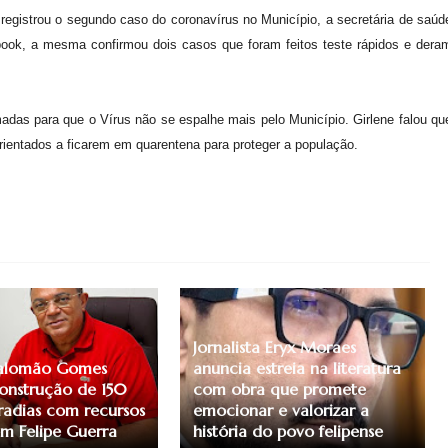
 registrou o segundo caso do coronavírus no Município, a secretária de saúd
cebook, a mesma confirmou dois casos que foram feitos teste rápidos e dera
adas para que o Vírus não se espalhe mais pelo Município. Girlene falou qu
rientados a ficarem em quarentena para proteger a população.
Jornalista Eryx Moraes
 Salomão Gomes
anuncia estreia na literatura
onstrução de 150
com obra que promete
adias com recursos
emocionar e valorizar a
em Felipe Guerra
história do povo felipense