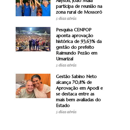
Allyson, João Maia
participa de reunião na
zona rural de Mossoró
5 dias atrás
Pesquisa CENPOP
aponta aprovação
histórica de 93,63% da
gestão do prefeito
Raimundo Pezão em
Umarizal
5 dias atrás
Gestão Sabino Neto
alcança 70,8% de
Aprovação em Apodi e
se destaca entre as
mais bem avaliadas do
Estado
5 dias atrás