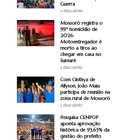
Guerra
2 dias atrás
Mossoró registra o
99º homicídio de
2026:
Motoentregador é
morto a tiros ao
chegar em casa no
Sumaré
3 dias atrás
Com Cinthya de
Allyson, João Maia
participa de reunião na
zona rural de Mossoró
5 dias atrás
Pesquisa CENPOP
aponta aprovação
histórica de 93,63% da
gestão do prefeito