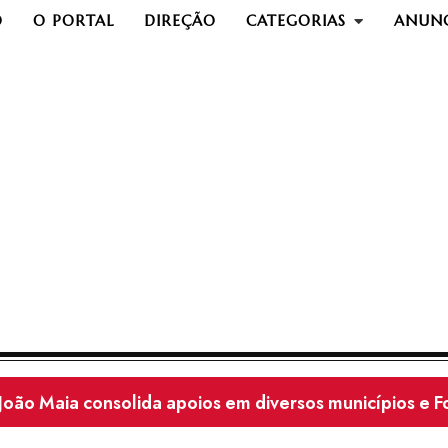
O
O PORTAL
DIREÇÃO
CATEGORIAS
ANUNC
Polícia Civil prende homem em flagrante por estupro