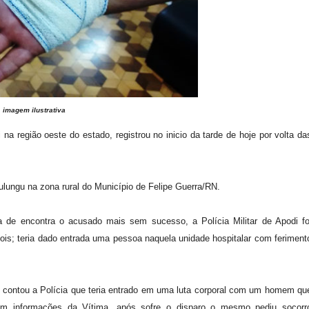
imagem
ilustrativa
 na região oeste do estado, registrou no inicio da tarde de hoje por volta da
lungu na zona rural do Município de Felipe Guerra/RN.
 de encontra o acusado mais sem sucesso, a Polícia Militar de Apodi fo
pois; teria dado entrada uma pessoa naquela unidade hospitalar com feriment
ma contou a Polícia que teria entrado em uma luta corporal com um homem qu
m informações da Vítima, após sofre o disparo o mesmo pediu socorr