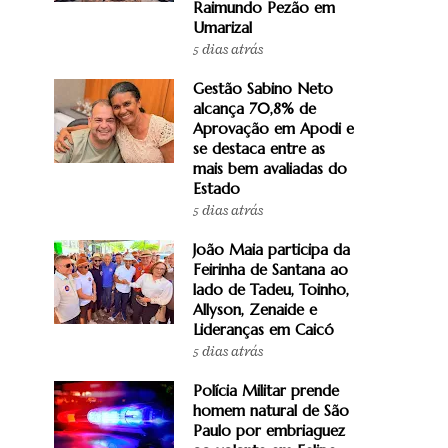
Raimundo Pezão em
Umarizal
5 dias atrás
Gestão Sabino Neto
alcança 70,8% de
Aprovação em Apodi e
se destaca entre as
mais bem avaliadas do
Estado
5 dias atrás
João Maia participa da
Feirinha de Santana ao
lado de Tadeu, Toinho,
Allyson, Zenaide e
Lideranças em Caicó
5 dias atrás
Polícia Militar prende
homem natural de São
Paulo por embriaguez