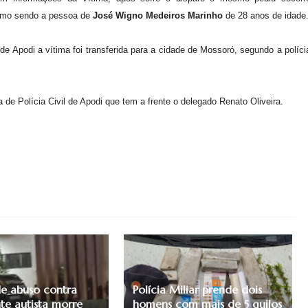
como sendo a pessoa de
José Wigno Medeiros Marinho
de
28
anos de idade
de Apodi a vítima foi transferida para a cidade de Mossoró, segundo a políci
 de Polícia Civil de Apodi que tem a frente o delegado Renato Oliveira.
de abuso contra
Polícia Miliar prende dois
te autista morre
homens com mais de 5 quilos