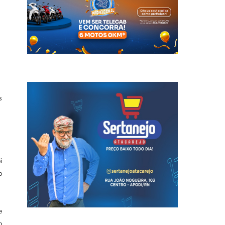
s
i
o
e
o