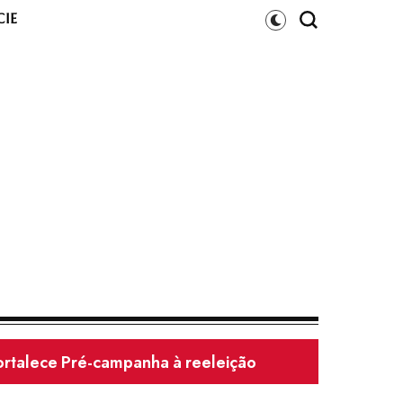
IE
 de vulnerável em Luís Gomes/RN