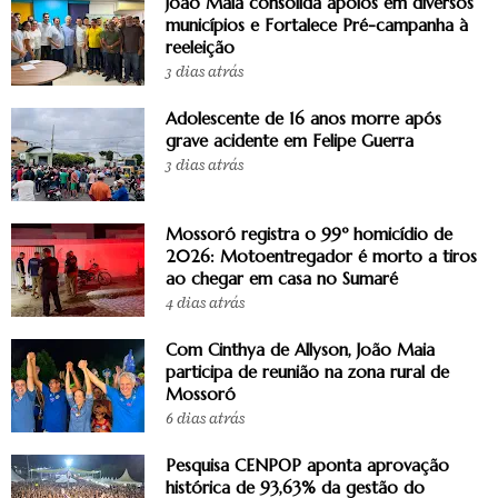
João Maia consolida apoios em diversos
municípios e Fortalece Pré-campanha à
reeleição
3 dias atrás
Adolescente de 16 anos morre após
grave acidente em Felipe Guerra
3 dias atrás
Mossoró registra o 99º homicídio de
2026: Motoentregador é morto a tiros
ao chegar em casa no Sumaré
4 dias atrás
Com Cinthya de Allyson, João Maia
participa de reunião na zona rural de
Mossoró
6 dias atrás
Pesquisa CENPOP aponta aprovação
histórica de 93,63% da gestão do