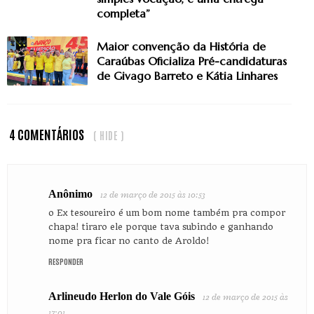
completa”
Maior convenção da História de
Caraúbas Oficializa Pré-candidaturas
de Givago Barreto e Kátia Linhares
4 COMENTÁRIOS
( HIDE )
Anônimo
12 de março de 2015 às 10:53
o Ex tesoureiro é um bom nome também pra compor
chapa! tiraro ele porque tava subindo e ganhando
nome pra ficar no canto de Aroldo!
RESPONDER
Arlineudo Herlon do Vale Góis
12 de março de 2015 às
17:01