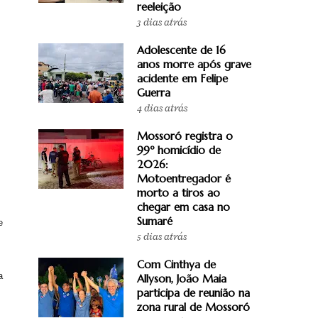
reeleição
3 dias atrás
Adolescente de 16
anos morre após grave
acidente em Felipe
Guerra
4 dias atrás
Mossoró registra o
99º homicídio de
2026:
Motoentregador é
morto a tiros ao
chegar em casa no
Sumaré
e
5 dias atrás
Com Cinthya de
a
Allyson, João Maia
participa de reunião na
zona rural de Mossoró