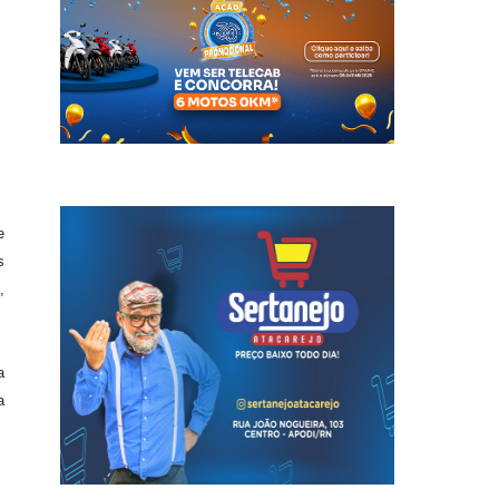
e
s
,
a
a