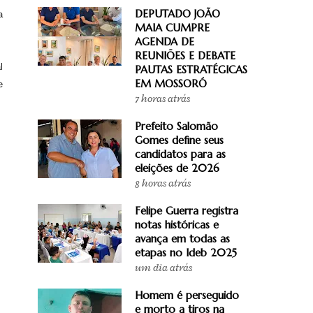
DEPUTADO JOÃO
a
MAIA CUMPRE
AGENDA DE
REUNIÕES E DEBATE
l
PAUTAS ESTRATÉGICAS
EM MOSSORÓ
e
7 horas atrás
Prefeito Salomão
Gomes define seus
candidatos para as
eleições de 2026
8 horas atrás
Felipe Guerra registra
notas históricas e
avança em todas as
etapas no Ideb 2025
um dia atrás
Homem é perseguido
e morto a tiros na