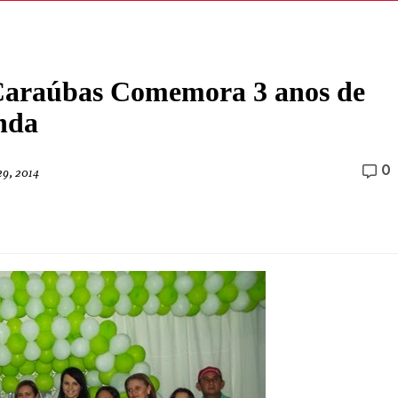
Caraúbas Comemora 3 anos de
nda
0
29, 2014