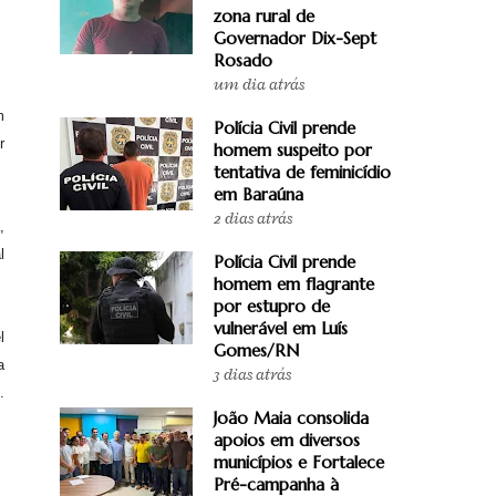
zona rural de
Governador Dix-Sept
Rosado
um dia atrás
m
Polícia Civil prende
r
homem suspeito por
tentativa de feminicídio
em Baraúna
2 dias atrás
,
l
Polícia Civil prende
homem em flagrante
por estupro de
vulnerável em Luís
l
Gomes/RN
a
3 dias atrás
.
João Maia consolida
apoios em diversos
municípios e Fortalece
Pré-campanha à