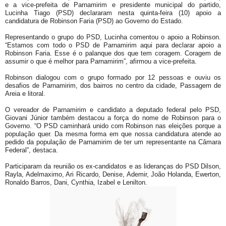
e a vice-prefeita de Parnamirim e presidente municipal do partido,
Lucinha Tiago (PSD) declararam nesta quinta-feira (10) apoio a
candidatura de Robinson Faria (PSD) ao Governo do Estado.
Representando o grupo do PSD, Lucinha comentou o apoio a Robinson.
“Estamos com todo o PSD de Parnamirim aqui para declarar apoio a
Robinson Faria. Esse é o palanque dos que tem coragem. Coragem de
assumir o que é melhor para Parnamirim”, afirmou a vice-prefeita.
Robinson dialogou com o grupo formado por 12 pessoas e ouviu os
desafios de Parnamirim, dos bairros no centro da cidade, Passagem de
Areia e litoral.
O vereador de Parnamirim e candidato a deputado federal pelo PSD,
Giovani Júnior também destacou a força do nome de Robinson para o
Governo. “O PSD caminhará unido com Robinson nas eleições porque a
população quer. Da mesma forma em que nossa candidatura atende ao
pedido da população de Parnamirim de ter um representante na Câmara
Federal”, destaca.
Participaram da reunião os ex-candidatos e as lideranças do PSD Dilson,
Rayla, Adelmaximo, Ari Ricardo, Denise, Ademir, João Holanda, Ewerton,
Ronaldo Barros, Dani, Cynthia, Izabel e Lenilton.