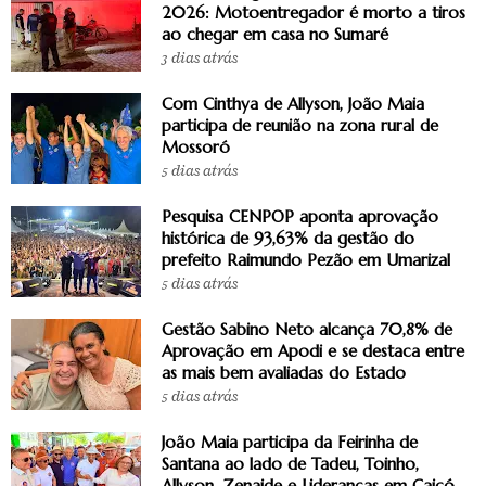
2026: Motoentregador é morto a tiros
ao chegar em casa no Sumaré
3 dias atrás
Com Cinthya de Allyson, João Maia
participa de reunião na zona rural de
Mossoró
5 dias atrás
Pesquisa CENPOP aponta aprovação
histórica de 93,63% da gestão do
prefeito Raimundo Pezão em Umarizal
5 dias atrás
Gestão Sabino Neto alcança 70,8% de
Aprovação em Apodi e se destaca entre
as mais bem avaliadas do Estado
5 dias atrás
João Maia participa da Feirinha de
Santana ao lado de Tadeu, Toinho,
Allyson, Zenaide e Lideranças em Caicó