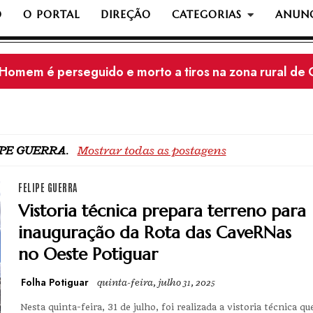
O
O PORTAL
DIREÇÃO
CATEGORIAS
ANUNC
Mossoró registra o 99º homicídio de 2026: Motoentre
IPE GUERRA
.
Mostrar todas as postagens
FELIPE GUERRA
Vistoria técnica prepara terreno para
inauguração da Rota das CaveRNas
no Oeste Potiguar
Folha Potiguar
quinta-feira, julho 31, 2025
Nesta quinta-feira, 31 de julho, foi realizada a vistoria técnica qu