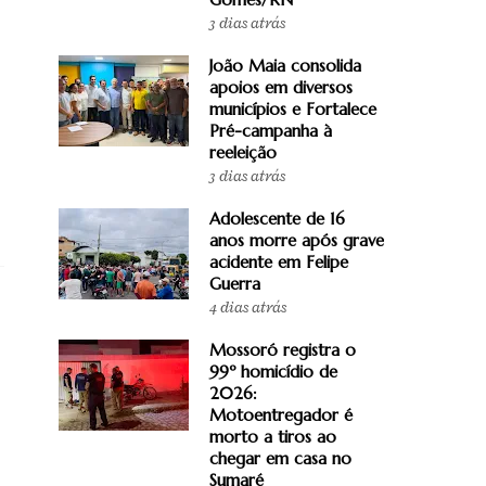
3 dias atrás
João Maia consolida
apoios em diversos
municípios e Fortalece
Pré-campanha à
reeleição
3 dias atrás
Adolescente de 16
anos morre após grave
acidente em Felipe
Guerra
4 dias atrás
Mossoró registra o
99º homicídio de
2026:
Motoentregador é
morto a tiros ao
chegar em casa no
Sumaré