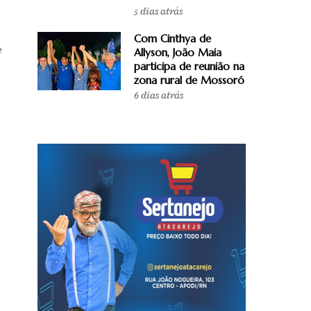
5 dias atrás
Com Cinthya de
e
Allyson, João Maia
participa de reunião na
zona rural de Mossoró
6 dias atrás