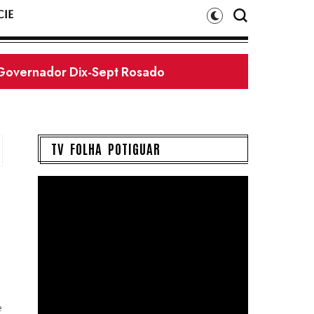
IE
gador é morto a tiros ao chegar em casa no Sumaré
TV FOLHA POTIGUAR
e