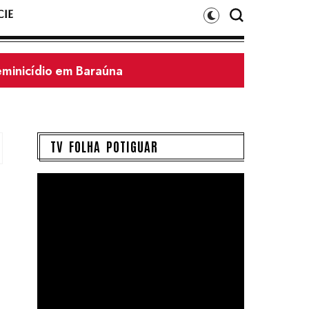
IE
feminicídio em Baraúna
TV FOLHA POTIGUAR