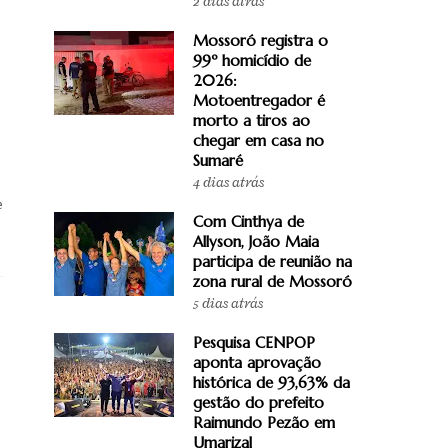
2 dias atrás
Mossoró registra o
99º homicídio de
2026:
Motoentregador é
morto a tiros ao
chegar em casa no
Sumaré
4 dias atrás
e
Com Cinthya de
Allyson, João Maia
participa de reunião na
zona rural de Mossoró
5 dias atrás
Pesquisa CENPOP
aponta aprovação
histórica de 93,63% da
gestão do prefeito
Raimundo Pezão em
Umarizal