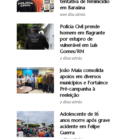
tentativa de feminicídio
em Baraúna
um dia atrás
Polícia Civil prende
homem em flagrante
por estupro de
vulnerável em Luís
Gomes/RN
2 dias atrás
João Maia consolida
apoios em diversos
municípios e Fortalece
Pré-campanha à
reeleição
2 dias atrás
Adolescente de 16
anos morre após grave
acidente em Felipe
Guerra